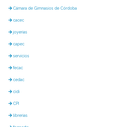
Cámara de Gimnasios de Córdoba
cacec
joyerias
capec
servicios
fecac
cedac
cidi
CPI
librerias