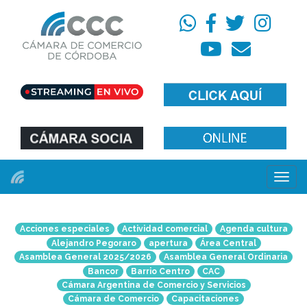
Menú
Acciones especiales
Actividad comercial
Agenda cultura
Alejandro Pegoraro
apertura
Área Central
Asamblea General 2025/2026
Asamblea General Ordinaria
Bancor
Barrio Centro
CAC
Cámara Argentina de Comercio y Servicios
Cámara de Comercio
Capacitaciones