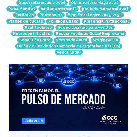
Observatorio Junio 2026
Observatorio Mayo 2026
Papá Mundial
paritaria mercantil
paritaria mercantil 2026
Paritarias
Peatonales
Plan Estratégico 2025-2030
Planes de cuotas
Politikon Chaco
Presencia Institucional
Raúl Paolasso
Redes sociales para vender
Representatividad
Responsabilidad Social Empresaria
Sebastián Parra
Seminario Anual
Sergio Busso
Unión de Entidades Comerciales Argentinas (UDECA)
Venta ilegal