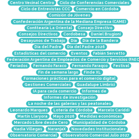
Centro Vecinal Centro
Ciclo de Conferencias Comerciales
Ciclo de Entrevistas CCC
Comercio en Córdoba
Comisión de Jóvenes
Confederación Argentina de la Mediana Empresa (CAME)
Confitearía La Oriental
Consejo Directivo
Consejos Directivos
Cordobesa
Daniel Brugioni
Desayunos de Trabajo
Día
Día de la Bandera
Día del Padre
Día del Padre 2026
Estadísticas del comercio
Eventos
Fabián Servetto
Federación Argentina de Empleados de Comercio y Servicios (FAEC
Feriados
Fernando Faraco
Fernando Faraqco
Festival
Fin de semana largo
Finde XL
Formaciones prácticas para el comercio digital
Gestiones Comerciales
Guadalupe Limbrici
IA para cada comercio
Informes de
Informes de investigación
La noche de las galerías y las peatonales
Leonardo Marques
Lotería de Córdoba
Marcelo Cariddi
Martín Llaryora
Mayo 2026
Medidas económicas
Mercado Libre desde Cero
Municipalidad de Córdoba
Nadia Villegas
NaranjaX
Novedades Institucionales
Observatorio Comercial
Observatorio Comercial Julio 2027