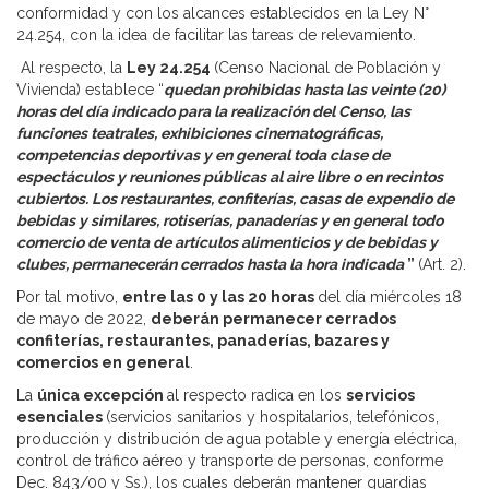
conformidad y con los alcances establecidos en la Ley N°
24.254, con la idea de facilitar las tareas de relevamiento.
Al respecto, la
Ley 24.254
(Censo Nacional de Población y
Vivienda) establece “
quedan prohibidas hasta las veinte (20)
horas del día indicado para la realización del Censo, las
funciones teatrales, exhibiciones cinematográficas,
competencias deportivas y en general toda clase de
espectáculos y reuniones públicas al aire libre o en recintos
cubiertos. Los restaurantes, confiterías, casas de expendio de
bebidas y similares, rotiserías, panaderías y en general todo
comercio de venta de artículos alimenticios y de bebidas y
clubes, permanecerán cerrados hasta la hora indicada
”
(Art. 2).
Por tal motivo,
entre las 0 y las 20 horas
del día miércoles 18
de mayo de 2022,
deberán permanecer cerrados
confiterías, restaurantes, panaderías, bazares y
comercios en general
.
La
única excepción
al respecto radica en los
servicios
esenciales
(servicios sanitarios y hospitalarios, telefónicos,
producción y distribución de agua potable y energía eléctrica,
control de tráfico aéreo y transporte de personas, conforme
Dec. 843/00 y Ss.), los cuales deberán mantener guardias