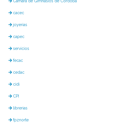
Cámara de Gimnasios de Córdoba
cacec
joyerias
capec
servicios
fecac
cedac
cidi
CPI
librerias
fpznorte