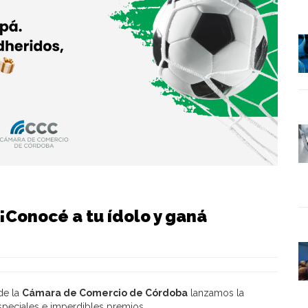
¡Conocé a tu ídolo y ganá
de la
Cámara de Comercio de Córdoba
lanzamos la
speciales e imperdibles premios.