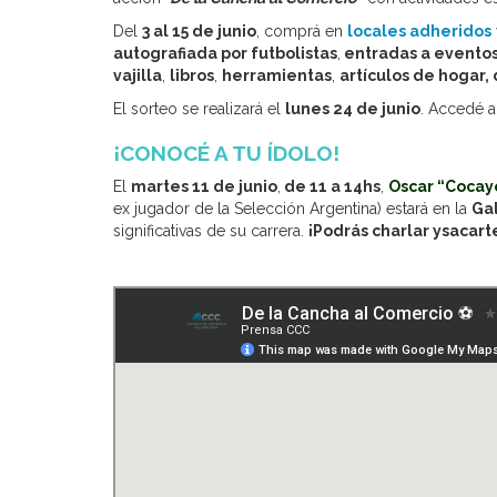
Del
3 al 15 de junio
, comprá en
locales adheridos
autografiada por futbolistas
,
entradas a eventos
vajilla
,
libros
,
herramientas
,
artículos de hogar,
El sorteo se realizará el
lunes 24 de junio
. Accedé a
¡CONOCÉ A TU ÍDOLO!
El
martes 11 de junio
,
de 11 a 14hs
,
Oscar “Cocay
ex jugador de la Selección Argentina) estará en la
Ga
significativas de su carrera.
¡Podrás charlar ysacarte