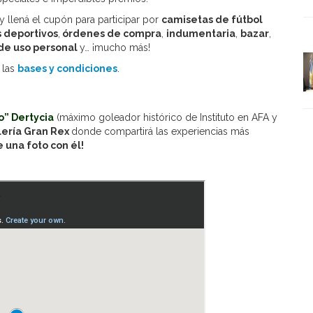
y llená el cupón para participar por
camisetas de fútbol
 deportivos
,
órdenes de compra
,
indumentaria
,
bazar
,
 de uso personal
y… ¡mucho más!
 las
bases y condiciones
.
o” Dertycia
(máximo goleador histórico de Instituto en AFA y
lería Gran Rex
donde compartirá las experiencias más
 una foto con él!