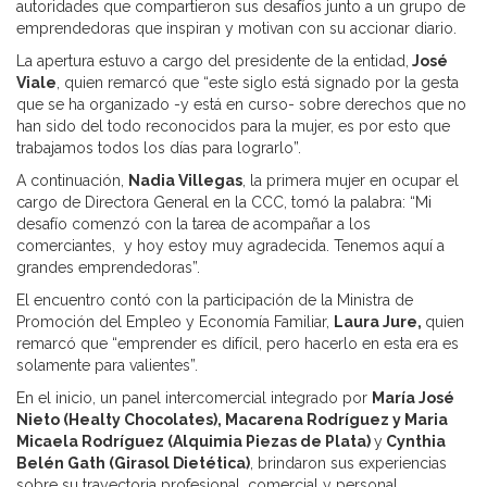
autoridades que compartieron sus desafíos junto a un grupo de
emprendedoras que inspiran y motivan con su accionar diario.
La apertura estuvo a cargo del presidente de la entidad,
José
Viale
, quien remarcó que “este siglo está signado por la gesta
que se ha organizado -y está en curso- sobre derechos que no
han sido del todo reconocidos para la mujer, es por esto que
trabajamos todos los días para lograrlo”.
A continuación,
Nadia Villegas
, la primera mujer en ocupar el
cargo de Directora General en la CCC, tomó la palabra: “Mi
desafío comenzó con la tarea de acompañar a los
comerciantes, y hoy estoy muy agradecida. Tenemos aquí a
grandes emprendedoras”.
El encuentro contó con la participación de la Ministra de
Promoción del Empleo y Economía Familiar,
Laura Jure,
quien
remarcó que “emprender es difícil, pero hacerlo en esta era es
solamente para valientes”.
En el inicio, un panel intercomercial integrado por
María José
Nieto (Healty Chocolates), Macarena Rodríguez y Maria
Micaela Rodríguez (Alquimia Piezas de Plata)
y
Cynthia
Belén Gath (Girasol Dietética)
, brindaron sus experiencias
sobre su trayectoria profesional, comercial y personal.