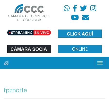
Menú
fpznorte