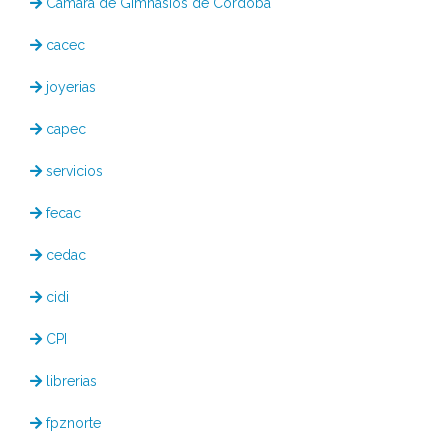
Cámara de Gimnasios de Córdoba
cacec
joyerias
capec
servicios
fecac
cedac
cidi
CPI
librerias
fpznorte