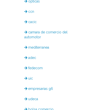
opticas
ccn
cacic
camara de comercio del
automotor
mediterranea
adec
fedecom
uic
empresarias g6
udeca
bolsa comercio