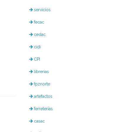
servicios
fecac
cedac
cidi
CPI
librerias
fpznorte
artefactos
ferreterias
casac