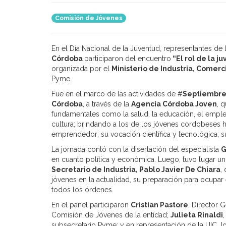
Comisión de Jóvenes
En el Día Nacional de la Juventud, representantes d
Córdoba
participaron del encuentro
“El rol de la j
organizada por el
Ministerio de Industria, Comerc
Pyme.
Fue en el marco de las actividades de #
Septiembr
Córdoba
, a través de la
Agencia Córdoba Joven
, 
fundamentales como la salud, la educación, el empleo,
cultura; brindando a los de los jóvenes cordobeses he
emprendedor; su vocación científica y tecnológica; su
La jornada contó con la disertación del especialista
G
en cuanto política y económica. Luego, tuvo lugar un
Secretario de Industria, Pablo Javier De Chiara
,
jóvenes en la actualidad, su preparación para ocupar e
todos los órdenes.
En el panel participaron
Cristian Pastore
, Director 
Comisión de Jóvenes de la entidad;
Julieta Rinaldi
subsecretario Pyme; y en representación de la UIC 