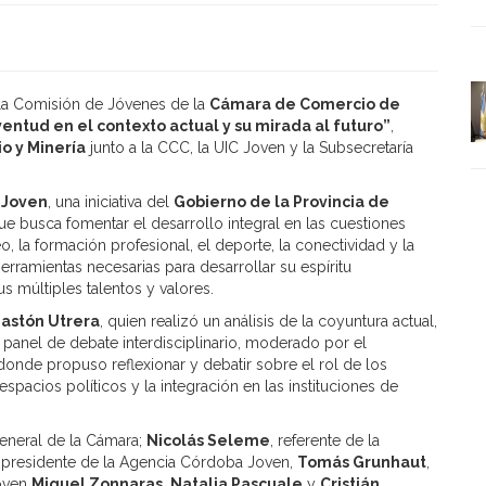
e la Comisión de Jóvenes de la
Cámara de Comercio de
uventud en el contexto actual y su mirada al futuro”
,
io y Minería
junto a la CCC, la
UIC Joven
y la Subsecretaría
eJoven
, una iniciativa del
Gobierno de la Provincia de
que busca fomentar el desarrollo integral en las cuestiones
 la formación profesional, el deporte, la conectividad y la
rramientas necesarias para desarrollar su espíritu
s múltiples talentos y valores.
astón Utrera
,
quien realizó un análisis de la coyuntura actual,
 panel de debate interdisciplinario, moderado por el
 donde propuso reflexionar y debatir sobre el rol de los
spacios políticos y la integración en las instituciones de
General de la Cámara;
Nicolás Seleme
, referente de la
, presidente de la Agencia Córdoba Joven,
Tomás Grunhaut
,
Joven
Miguel Zonnaras
,
Natalia Pascuale
y
Cristián