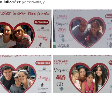
e Julio 182):
@Florcuello_y