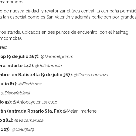
 Enamorados.
o de nuestra ciudad y revalorizar el área central, la campaña permiti
a tan especial como es San Valentín y además participen por grande
tros stands, ubicados en tres puntos de encuentro, con el hashtag
camcomcba).
res:
hop
(9 de julio 267)
:
@
Dammitgrimm
ra Indarte 142)
:
@Julietamola
mbre en Batistella (
9 de julio 367)
:
@Consu.carranza
ulio 81):
@Florth.rios
:
@Dianefabianii
o 93):
@Antooayelen_sueldo
ín (entrada Rosario Sta. Fe):
@Melani.marlene
o 284)
: @
Vacamaruca
 123)
:
@Calu3689