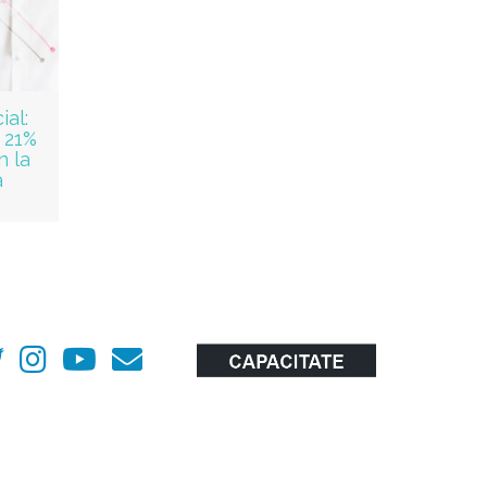
al:
 21%
n la
a